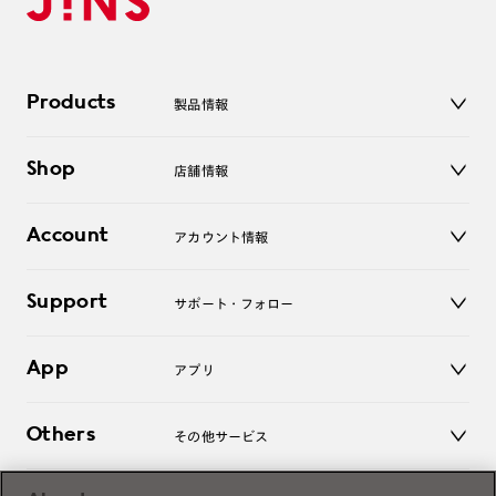
Products
製品情報
メガネ
Shop
店舗情報
サングラス
レンズ
店舗
コンタクトレンズ
Account
アカウント情報
オンラインショップ
老眼鏡
キッズ
マイページ／ログイン
Support
アクセサリー
サポート・フォロー
ログアウト
LINE公式アカウント
お知らせ
App
アプリ
よくあるご質問
ご利用ガイド
JINSアプリ
お問い合わせ
Others
その他サービス
3D WEB試着