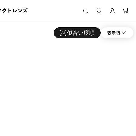
タクトレンズ
似合い度順
表示順