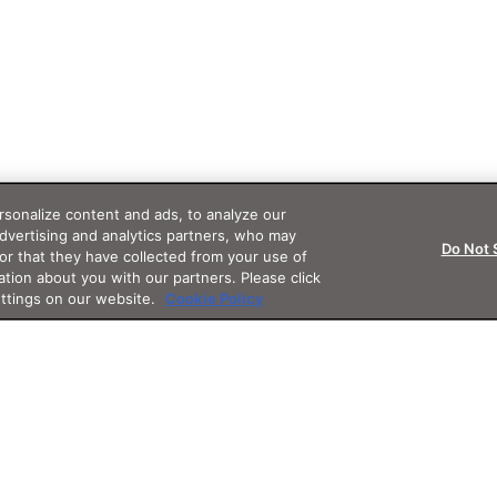
sonalize content and ads, to analyze our
advertising and analytics partners, who may
Do Not 
or that they have collected from your use of
ation about you with our partners. Please click
ettings on our website.
Cookie Policy