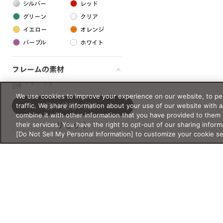
シルバー
レッド
グリーン
クリア
イエロー
オレンジ
パープル
ホワイト
フレームの素材
プラスチック系
0件
We use cookies to improve your experience on our website, to per
樹脂
traffic. We share information about your use of our website with 
絞り込む
（0）
combine it with other information that you have provided to them 
their services. You have the right to opt-out of our sharing inform
リセット
アセテート
[Do Not Sell My Personal Information] to customize your cookie s
サスティナブル素材
セルロイド
金属系
メタル