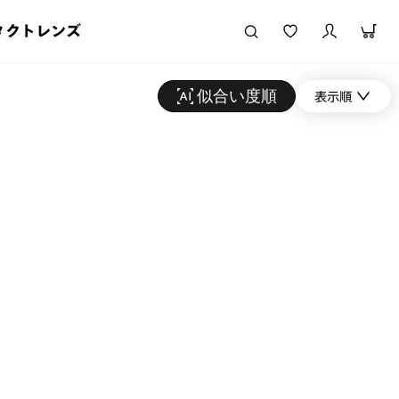
タクトレンズ
似合い度順
表示順