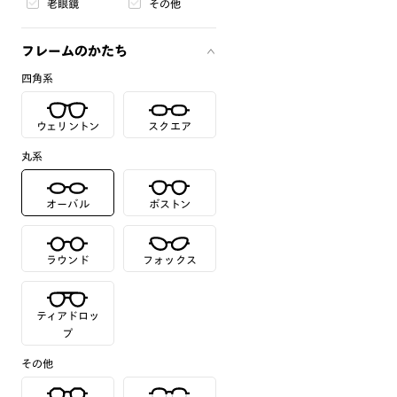
老眼鏡
その他
フレームのかたち
四角系
ウェリントン
スクエア
丸系
オーバル
ボストン
ラウンド
フォックス
ティアドロッ
プ
その他