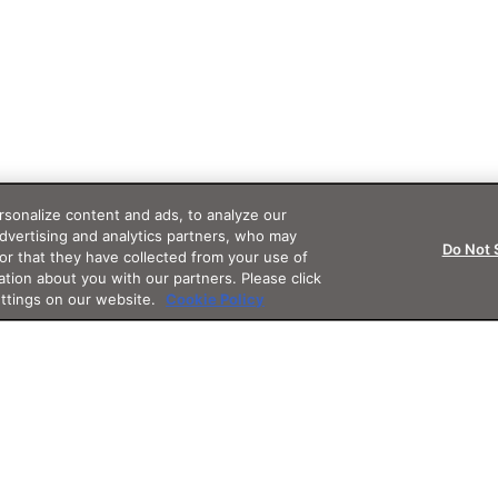
sonalize content and ads, to analyze our
advertising and analytics partners, who may
Do Not 
or that they have collected from your use of
ation about you with our partners. Please click
ettings on our website.
Cookie Policy