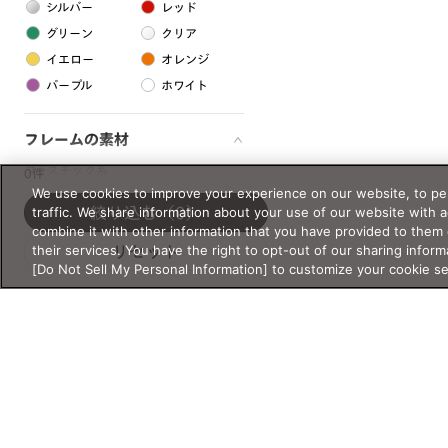
シルバー
レッド
グリーン
クリア
イエロー
オレンジ
パープル
ホワイト
フレームの素材
プラスチック系
0件
We use cookies to improve your experience on our website, to per
樹脂
traffic. We share information about your use of our website with 
絞り込む
（0）
combine it with other information that you have provided to them 
their services. You have the right to opt-out of our sharing inform
リセット
アセテート
[Do Not Sell My Personal Information] to customize your cookie s
サスティナブル素材
セルロイド
金属系
メタル