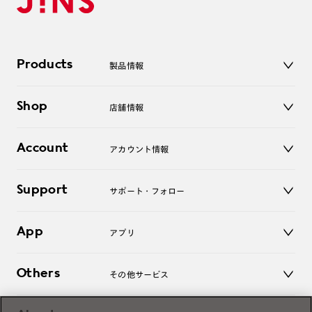
Products
製品情報
メガネ
Shop
店舗情報
サングラス
レンズ
店舗
コンタクトレンズ
Account
アカウント情報
オンラインショップ
老眼鏡
キッズ
マイページ／ログイン
Support
アクセサリー
サポート・フォロー
ログアウト
LINE公式アカウント
お知らせ
App
アプリ
よくあるご質問
ご利用ガイド
JINSアプリ
お問い合わせ
Others
その他サービス
3D WEB試着