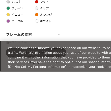
シルバー
レッド
グリーン
クリア
イエロー
オレンジ
パープル
ホワイト
フレームの素材
プラスチック系
0件
We use cookies to improve your experience on our website, to per
樹脂
traffic. We share information about your use of our website with 
絞り込む
（0）
combine it with other information that you have provided to them 
their services. You have the right to opt-out of our sharing inform
リセット
アセテート
[Do Not Sell My Personal Information] to customize your cookie s
サスティナブル素材
セルロイド
金属系
メタル