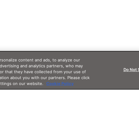
sonalize content and ads, to analyze our
advertising and analytics partners, who may
Do Not 
or that they have collected from your use of
ation about you with our partners. Please click
ettings on our website.
Cookie Policy