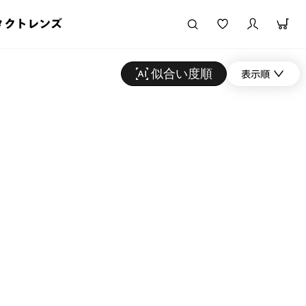
タクトレンズ
似合い度順
表示順