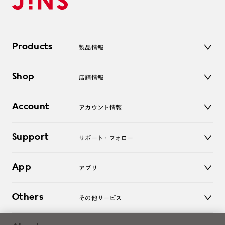
Products
製品情報
メガネ
Shop
店舗情報
サングラス
レンズ
店舗
コンタクトレンズ
Account
アカウント情報
オンラインショップ
老眼鏡
キッズ
マイページ／ログイン
Support
アクセサリー
サポート・フォロー
ログアウト
LINE公式アカウント
お知らせ
App
アプリ
よくあるご質問
ご利用ガイド
JINSアプリ
お問い合わせ
Others
その他サービス
3D WEB試着