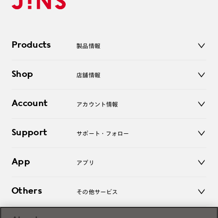
Products
製品情報
メガネ
Shop
店舗情報
サングラス
レンズ
店舗
コンタクトレンズ
Account
アカウント情報
オンラインショップ
老眼鏡
キッズ
マイページ／ログイン
Support
アクセサリー
サポート・フォロー
ログアウト
LINE公式アカウント
お知らせ
App
アプリ
よくあるご質問
ご利用ガイド
JINSアプリ
お問い合わせ
Others
その他サービス
3D WEB試着