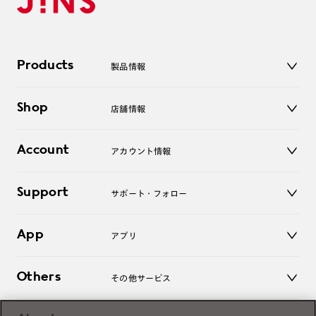
Products
製品情報
メガネ
Shop
店舗情報
サングラス
レンズ
店舗
コンタクトレンズ
Account
アカウント情報
オンラインショップ
老眼鏡
キッズ
マイページ／ログイン
Support
アクセサリー
サポート・フォロー
ログアウト
LINE公式アカウント
お知らせ
App
アプリ
よくあるご質問
ご利用ガイド
JINSアプリ
お問い合わせ
Others
その他サービス
3D WEB試着