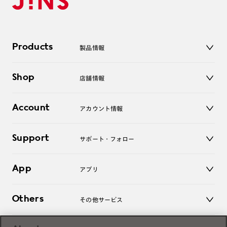
Products
製品情報
メガネ
Shop
店舗情報
サングラス
レンズ
店舗
コンタクトレンズ
Account
アカウント情報
オンラインショップ
老眼鏡
キッズ
マイページ／ログイン
Support
アクセサリー
サポート・フォロー
ログアウト
LINE公式アカウント
お知らせ
App
アプリ
よくあるご質問
ご利用ガイド
JINSアプリ
お問い合わせ
Others
その他サービス
3D WEB試着