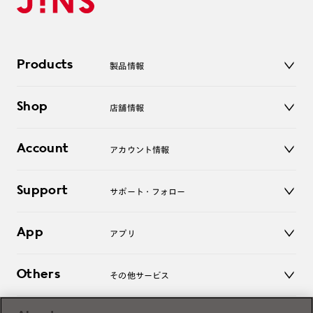
Products
製品情報
メガネ
Shop
店舗情報
サングラス
レンズ
店舗
コンタクトレンズ
Account
アカウント情報
オンラインショップ
老眼鏡
キッズ
マイページ／ログイン
Support
アクセサリー
サポート・フォロー
ログアウト
LINE公式アカウント
お知らせ
App
アプリ
よくあるご質問
ご利用ガイド
JINSアプリ
お問い合わせ
Others
その他サービス
3D WEB試着