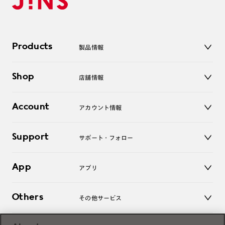
Products
製品情報
メガネ
Shop
店舗情報
サングラス
レンズ
店舗
コンタクトレンズ
Account
アカウント情報
オンラインショップ
老眼鏡
キッズ
マイページ／ログイン
Support
アクセサリー
サポート・フォロー
ログアウト
LINE公式アカウント
お知らせ
App
アプリ
よくあるご質問
ご利用ガイド
JINSアプリ
お問い合わせ
Others
その他サービス
3D WEB試着