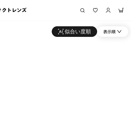
タクトレンズ
似合い度順
表示順