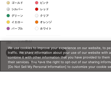
ゴールド
ピンク
シルバー
レッド
グリーン
クリア
イエロー
オレンジ
パープル
ホワイト
フレームの素材
0件
We use cookies to improve your experience on our website, to per
プラスチック系
traffic. We share information about your use of our website with 
絞り込む
（0）
combine it with other information that you have provided to them 
樹脂
their services. You have the right to opt-out of our sharing inform
リセット
[Do Not Sell My Personal Information] to customize your cookie s
アセテート
サスティナブル素材
セルロイド
金属系