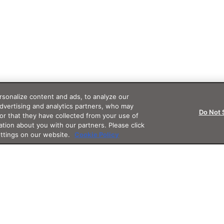
sonalize content and ads, to analyze our
advertising and analytics partners, who may
Do Not 
or that they have collected from your use of
ation about you with our partners. Please click
ettings on our website.
Cookie Policy