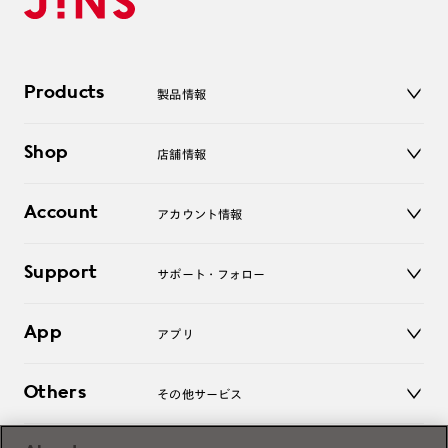
Products
製品情報
メガネ
Shop
店舗情報
サングラス
レンズ
店舗
コンタクトレンズ
Account
アカウント情報
オンラインショップ
老眼鏡
キッズ
マイページ／ログイン
Support
アクセサリー
サポート・フォロー
ログアウト
LINE公式アカウント
お知らせ
App
アプリ
よくあるご質問
ご利用ガイド
JINSアプリ
お問い合わせ
Others
その他サービス
3D WEB試着