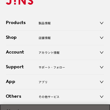
Products
製品情報
メガネ
Shop
店舗情報
サングラス
レンズ
店舗
コンタクトレンズ
Account
アカウント情報
オンラインショップ
老眼鏡
キッズ
マイページ／ログイン
Support
アクセサリー
サポート・フォロー
ログアウト
LINE公式アカウント
お知らせ
App
アプリ
よくあるご質問
ご利用ガイド
JINSアプリ
お問い合わせ
Others
その他サービス
3D WEB試着