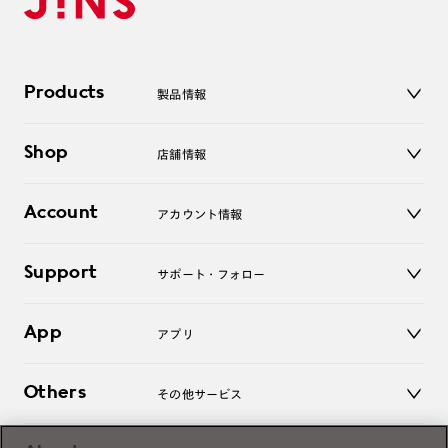
Products
製品情報
メガネ
Shop
店舗情報
サングラス
レンズ
店舗
コンタクトレンズ
Account
アカウント情報
オンラインショップ
老眼鏡
キッズ
マイページ／ログイン
Support
アクセサリー
サポート・フォロー
ログアウト
LINE公式アカウント
お知らせ
App
アプリ
よくあるご質問
ご利用ガイド
JINSアプリ
お問い合わせ
Others
その他サービス
3D WEB試着