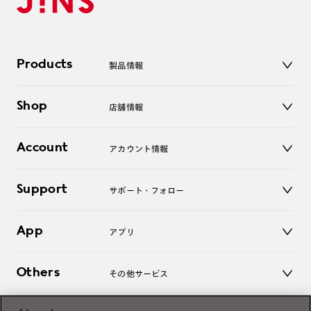
Products
製品情報
メガネ
Shop
店舗情報
サングラス
レンズ
店舗
コンタクトレンズ
Account
アカウント情報
オンラインショップ
老眼鏡
キッズ
マイページ／ログイン
Support
アクセサリー
サポート・フォロー
ログアウト
LINE公式アカウント
お知らせ
App
アプリ
よくあるご質問
ご利用ガイド
JINSアプリ
お問い合わせ
Others
その他サービス
3D WEB試着