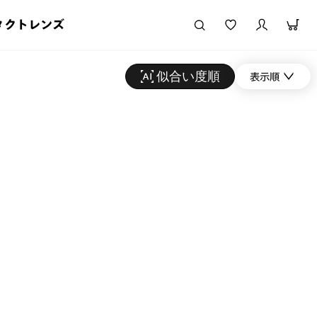
タクトレンズ
似合い度順
表示順