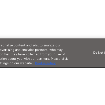
sonalize content and ads, to analyze our
advertising and analytics partners, who may
Do Not 
or that they have collected from your use of
ation about you with our partners. Please click
ettings on our website.
Cookie Policy