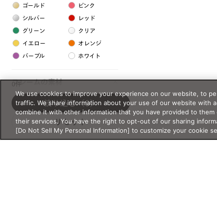
ゴールド
ピンク
シルバー
レッド
グリーン
クリア
イエロー
オレンジ
パープル
ホワイト
フレームの素材
0件
We use cookies to improve your experience on our website, to per
プラスチック系
traffic. We share information about your use of our website with 
絞り込む
（0）
combine it with other information that you have provided to them 
樹脂
their services. You have the right to opt-out of our sharing inform
リセット
[Do Not Sell My Personal Information] to customize your cookie s
アセテート
サスティナブル素材
セルロイド
金属系