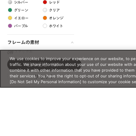
シルバー
レッド
グリーン
クリア
イエロー
オレンジ
パープル
ホワイト
フレームの素材
プラスチック系
0件
We use cookies to improve your experience on our website, to per
樹脂
traffic. We share information about your use of our website with 
絞り込む
（0）
combine it with other information that you have provided to them 
their services. You have the right to opt-out of our sharing inform
リセット
アセテート
[Do Not Sell My Personal Information] to customize your cookie s
サスティナブル素材
セルロイド
金属系
メタル