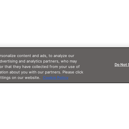
sonalize content and ads, to analyze our
advertising and analytics partners, who may
Do Not 
or that they have collected from your use of
ation about you with our partners. Please click
ettings on our website.
Cookie Policy