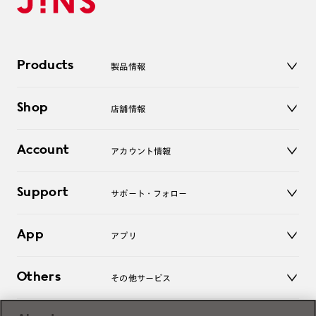
Products
製品情報
メガネ
Shop
店舗情報
サングラス
レンズ
店舗
コンタクトレンズ
Account
アカウント情報
オンラインショップ
老眼鏡
キッズ
マイページ／ログイン
Support
アクセサリー
サポート・フォロー
ログアウト
LINE公式アカウント
お知らせ
App
アプリ
よくあるご質問
ご利用ガイド
JINSアプリ
お問い合わせ
Others
その他サービス
3D WEB試着