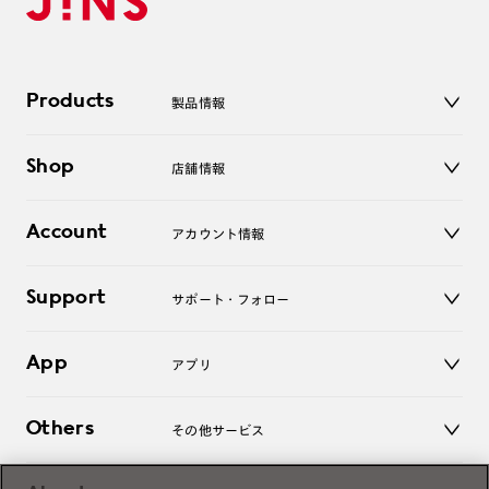
Products
製品情報
メガネ
Shop
店舗情報
サングラス
レンズ
店舗
コンタクトレンズ
Account
アカウント情報
オンラインショップ
老眼鏡
キッズ
マイページ／ログイン
Support
アクセサリー
サポート・フォロー
ログアウト
LINE公式アカウント
お知らせ
App
アプリ
よくあるご質問
ご利用ガイド
JINSアプリ
お問い合わせ
Others
その他サービス
3D WEB試着