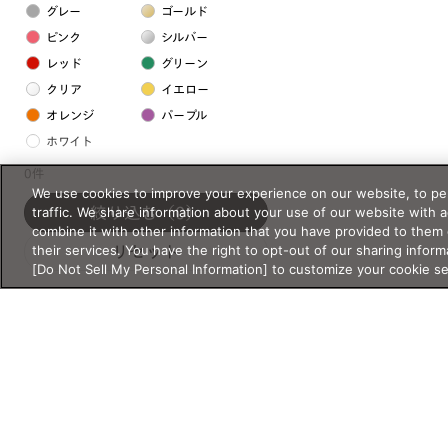
グレー
ゴールド
ピンク
シルバー
レッド
グリーン
クリア
イエロー
オレンジ
パープル
ホワイト
0件
We use cookies to improve your experience on our website, to per
フレームの素材
traffic. We share information about your use of our website with 
絞り込む
（0）
プラスチック系
combine it with other information that you have provided to them 
their services. You have the right to opt-out of our sharing inform
リセット
樹脂
[Do Not Sell My Personal Information] to customize your cookie s
アセテート
サスティナブル素材
セルロイド