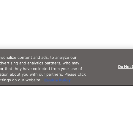
sonalize content and ads, to analyze our
advertising and analytics partners, who may
Do Not 
or that they have collected from your use of
ation about you with our partners. Please click
ettings on our website.
Cookie Policy