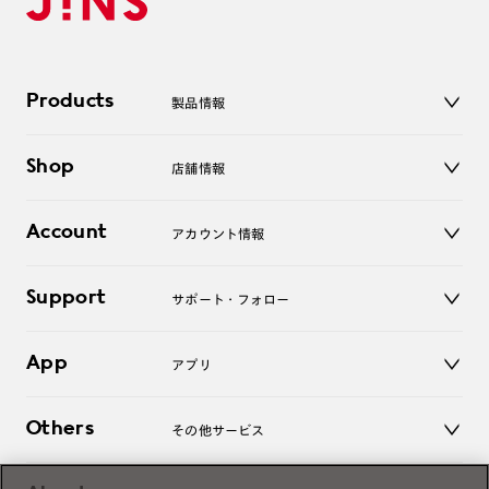
Products
製品情報
メガネ
Shop
店舗情報
サングラス
レンズ
店舗
コンタクトレンズ
Account
アカウント情報
オンラインショップ
老眼鏡
キッズ
マイページ／ログイン
Support
アクセサリー
サポート・フォロー
ログアウト
LINE公式アカウント
お知らせ
App
アプリ
よくあるご質問
ご利用ガイド
JINSアプリ
お問い合わせ
Others
その他サービス
3D WEB試着