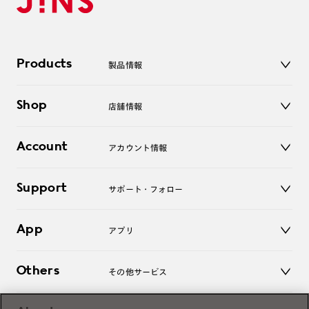
Products
製品情報
メガネ
Shop
店舗情報
サングラス
レンズ
店舗
コンタクトレンズ
Account
アカウント情報
オンラインショップ
老眼鏡
キッズ
マイページ／ログイン
Support
アクセサリー
サポート・フォロー
ログアウト
LINE公式アカウント
お知らせ
App
アプリ
よくあるご質問
ご利用ガイド
JINSアプリ
お問い合わせ
Others
その他サービス
3D WEB試着