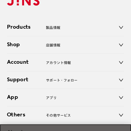
Products
製品情報
メガネ
Shop
店舗情報
サングラス
レンズ
店舗
コンタクトレンズ
Account
アカウント情報
オンラインショップ
老眼鏡
キッズ
マイページ／ログイン
Support
アクセサリー
サポート・フォロー
ログアウト
LINE公式アカウント
お知らせ
App
アプリ
よくあるご質問
ご利用ガイド
JINSアプリ
お問い合わせ
Others
その他サービス
3D WEB試着