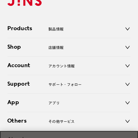
Products
製品情報
メガネ
Shop
店舗情報
サングラス
レンズ
店舗
コンタクトレンズ
Account
アカウント情報
オンラインショップ
老眼鏡
キッズ
マイページ／ログイン
Support
アクセサリー
サポート・フォロー
ログアウト
LINE公式アカウント
お知らせ
App
アプリ
よくあるご質問
ご利用ガイド
JINSアプリ
お問い合わせ
Others
その他サービス
3D WEB試着