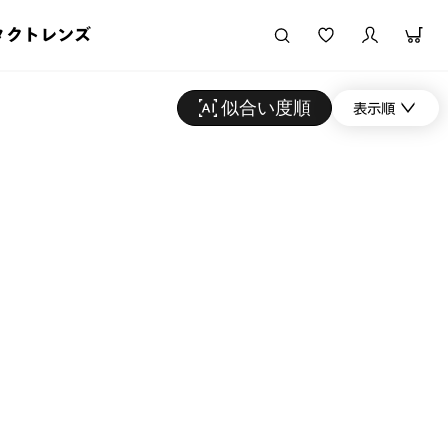
タクトレンズ
似合い度順
表示順