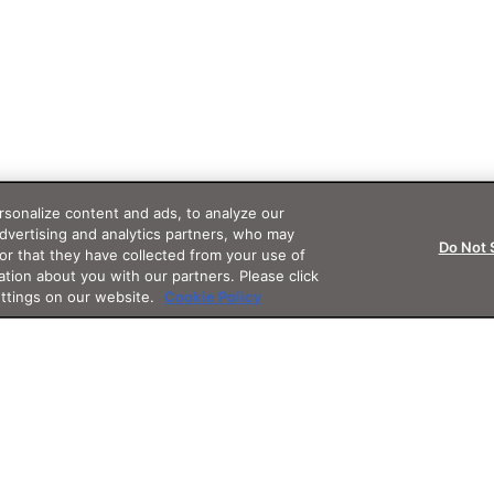
sonalize content and ads, to analyze our
advertising and analytics partners, who may
Do Not 
or that they have collected from your use of
ation about you with our partners. Please click
ettings on our website.
Cookie Policy