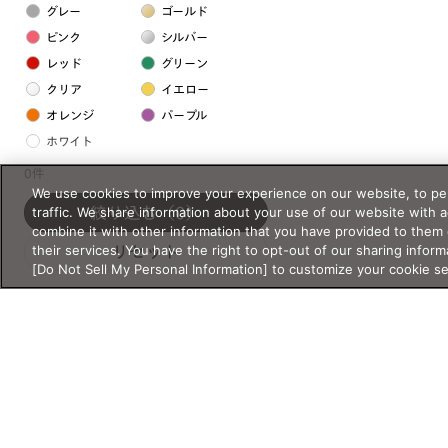
グレー
ゴールド
ピンク
シルバー
レッド
グリーン
クリア
イエロー
オレンジ
パープル
ホワイト
0件
We use cookies to improve your experience on our website, to per
フレームの素材
traffic. We share information about your use of our website with 
絞り込む
（0）
プラスチック系
combine it with other information that you have provided to them 
their services. You have the right to opt-out of our sharing inform
リセット
樹脂
[Do Not Sell My Personal Information] to customize your cookie s
アセテート
サスティナブル素材
セルロイド