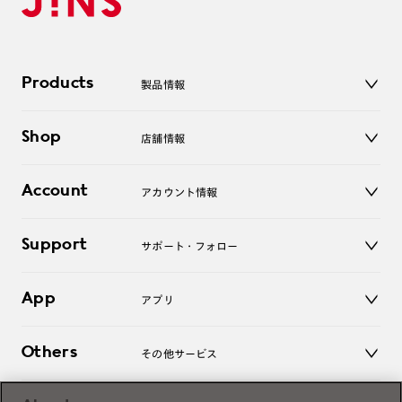
Products
製品情報
メガネ
Shop
店舗情報
サングラス
レンズ
店舗
コンタクトレンズ
Account
アカウント情報
オンラインショップ
老眼鏡
キッズ
マイページ／ログイン
Support
アクセサリー
サポート・フォロー
ログアウト
LINE公式アカウント
お知らせ
App
アプリ
よくあるご質問
ご利用ガイド
JINSアプリ
お問い合わせ
Others
その他サービス
3D WEB試着