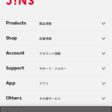
Products
製品情報
メガネ
Shop
店舗情報
サングラス
レンズ
店舗
コンタクトレンズ
Account
アカウント情報
オンラインショップ
老眼鏡
キッズ
マイページ／ログイン
Support
アクセサリー
サポート・フォロー
ログアウト
LINE公式アカウント
お知らせ
App
アプリ
よくあるご質問
ご利用ガイド
JINSアプリ
お問い合わせ
Others
その他サービス
3D WEB試着