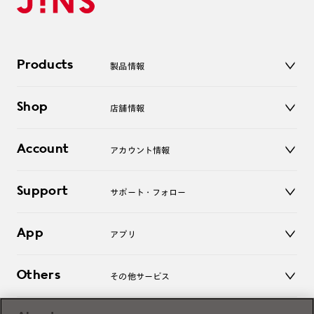
Products
製品情報
メガネ
Shop
店舗情報
サングラス
レンズ
店舗
コンタクトレンズ
Account
アカウント情報
オンラインショップ
老眼鏡
キッズ
マイページ／ログイン
Support
アクセサリー
サポート・フォロー
ログアウト
LINE公式アカウント
お知らせ
App
アプリ
よくあるご質問
ご利用ガイド
JINSアプリ
お問い合わせ
Others
その他サービス
3D WEB試着