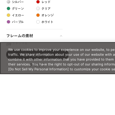
シルバー
レッド
グリーン
クリア
イエロー
オレンジ
パープル
ホワイト
フレームの素材
プラスチック系
0件
We use cookies to improve your experience on our website, to per
樹脂
traffic. We share information about your use of our website with 
絞り込む
（0）
combine it with other information that you have provided to them 
their services. You have the right to opt-out of our sharing inform
リセット
アセテート
[Do Not Sell My Personal Information] to customize your cookie s
サスティナブル素材
セルロイド
金属系
メタル