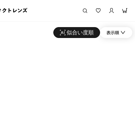
タクトレンズ
似合い度順
表示順