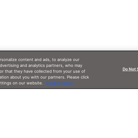
sonalize content and ads, to analyze our
advertising and analytics partners, who may
Do Not 
or that they have collected from your use of
ation about you with our partners. Please click
ettings on our website.
Cookie Policy