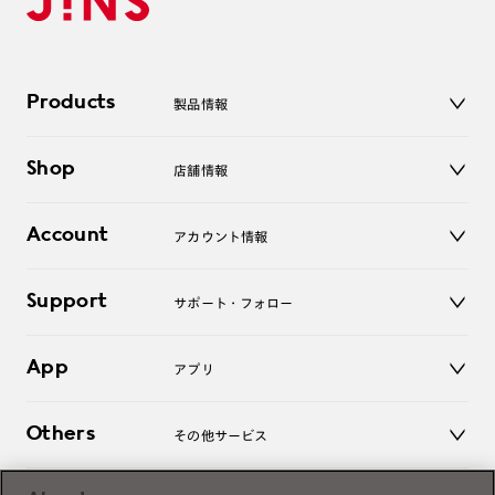
Products
製品情報
メガネ
Shop
店舗情報
サングラス
レンズ
店舗
コンタクトレンズ
Account
アカウント情報
オンラインショップ
老眼鏡
キッズ
マイページ／ログイン
Support
アクセサリー
サポート・フォロー
ログアウト
LINE公式アカウント
お知らせ
App
アプリ
よくあるご質問
ご利用ガイド
JINSアプリ
お問い合わせ
Others
その他サービス
3D WEB試着