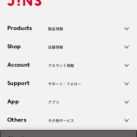
Products
製品情報
メガネ
Shop
店舗情報
サングラス
レンズ
店舗
コンタクトレンズ
Account
アカウント情報
オンラインショップ
老眼鏡
キッズ
マイページ／ログイン
Support
アクセサリー
サポート・フォロー
ログアウト
LINE公式アカウント
お知らせ
App
アプリ
よくあるご質問
ご利用ガイド
JINSアプリ
お問い合わせ
Others
その他サービス
3D WEB試着