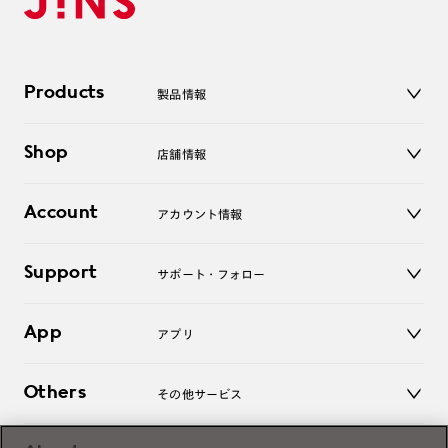
Products
製品情報
メガネ
Shop
店舗情報
サングラス
レンズ
店舗
コンタクトレンズ
Account
アカウント情報
オンラインショップ
老眼鏡
キッズ
マイページ／ログイン
Support
アクセサリー
サポート・フォロー
ログアウト
LINE公式アカウント
お知らせ
App
アプリ
よくあるご質問
ご利用ガイド
JINSアプリ
お問い合わせ
Others
その他サービス
3D WEB試着