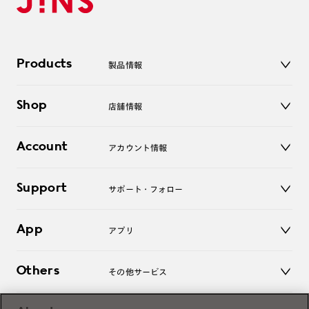
Products
製品情報
メガネ
Shop
店舗情報
サングラス
レンズ
店舗
コンタクトレンズ
Account
アカウント情報
オンラインショップ
老眼鏡
キッズ
マイページ／ログイン
Support
アクセサリー
サポート・フォロー
ログアウト
LINE公式アカウント
お知らせ
App
アプリ
よくあるご質問
ご利用ガイド
JINSアプリ
お問い合わせ
Others
その他サービス
3D WEB試着