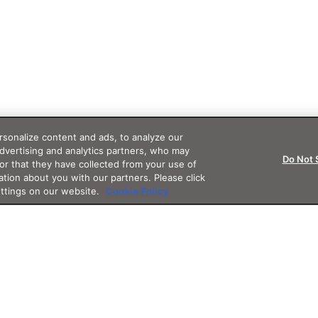
sonalize content and ads, to analyze our
advertising and analytics partners, who may
Do Not 
or that they have collected from your use of
ation about you with our partners. Please click
ettings on our website.
Cookie Policy