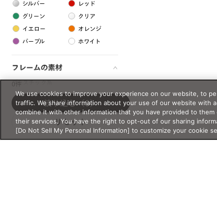
シルバー
レッド
グリーン
クリア
イエロー
オレンジ
パープル
ホワイト
フレームの素材
プラスチック系
0件
We use cookies to improve your experience on our website, to per
樹脂
traffic. We share information about your use of our website with 
絞り込む
（0）
combine it with other information that you have provided to them 
their services. You have the right to opt-out of our sharing inform
リセット
アセテート
[Do Not Sell My Personal Information] to customize your cookie s
サスティナブル素材
セルロイド
金属系
メタル