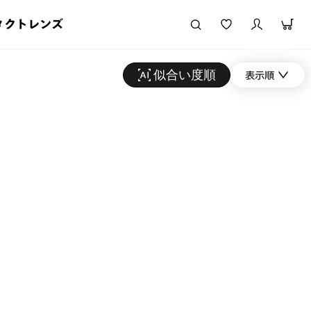
タクトレンズ
似合い度順
表示順