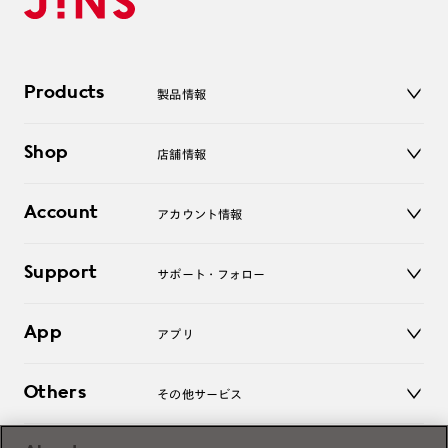
Products
製品情報
メガネ
Shop
店舗情報
サングラス
レンズ
店舗
コンタクトレンズ
Account
アカウント情報
オンラインショップ
老眼鏡
キッズ
マイページ／ログイン
Support
アクセサリー
サポート・フォロー
ログアウト
LINE公式アカウント
お知らせ
App
アプリ
よくあるご質問
ご利用ガイド
JINSアプリ
お問い合わせ
Others
その他サービス
3D WEB試着