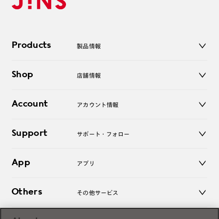
Products
製品情報
メガネ
Shop
店舗情報
サングラス
レンズ
店舗
コンタクトレンズ
Account
アカウント情報
オンラインショップ
老眼鏡
キッズ
マイページ／ログイン
Support
アクセサリー
サポート・フォロー
ログアウト
LINE公式アカウント
お知らせ
App
アプリ
よくあるご質問
ご利用ガイド
JINSアプリ
お問い合わせ
Others
その他サービス
3D WEB試着