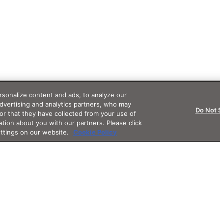
sonalize content and ads, to analyze our
advertising and analytics partners, who may
Do Not 
or that they have collected from your use of
ation about you with our partners. Please click
ettings on our website.
Cookie Policy