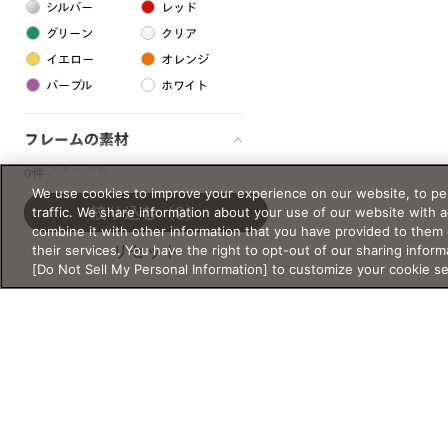
シルバー
レッド
グリーン
クリア
イエロー
オレンジ
パープル
ホワイト
フレームの素材
プラスチック系
0件
We use cookies to improve your experience on our website, to per
樹脂
traffic. We share information about your use of our website with 
絞り込む
（0）
combine it with other information that you have provided to them 
their services. You have the right to opt-out of our sharing inform
リセット
アセテート
[Do Not Sell My Personal Information] to customize your cookie s
サスティナブル素材
セルロイド
金属系
メタル