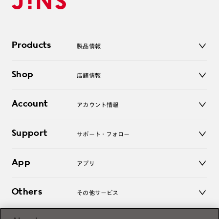
Products
製品情報
メガネ
Shop
店舗情報
サングラス
レンズ
店舗
コンタクトレンズ
Account
アカウント情報
オンラインショップ
老眼鏡
キッズ
マイページ／ログイン
Support
アクセサリー
サポート・フォロー
ログアウト
LINE公式アカウント
お知らせ
App
アプリ
よくあるご質問
ご利用ガイド
JINSアプリ
お問い合わせ
Others
その他サービス
3D WEB試着