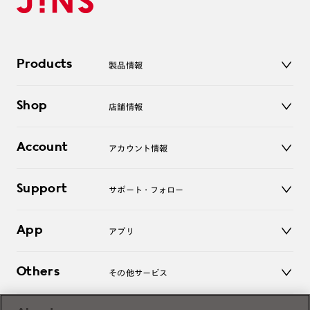
Products
製品情報
メガネ
Shop
店舗情報
サングラス
レンズ
店舗
コンタクトレンズ
Account
アカウント情報
オンラインショップ
老眼鏡
キッズ
マイページ／ログイン
Support
アクセサリー
サポート・フォロー
ログアウト
LINE公式アカウント
お知らせ
App
アプリ
よくあるご質問
ご利用ガイド
JINSアプリ
お問い合わせ
Others
その他サービス
3D WEB試着