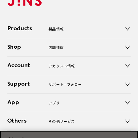
Products
製品情報
メガネ
Shop
店舗情報
サングラス
レンズ
店舗
コンタクトレンズ
Account
アカウント情報
オンラインショップ
老眼鏡
キッズ
マイページ／ログイン
Support
アクセサリー
サポート・フォロー
ログアウト
LINE公式アカウント
お知らせ
App
アプリ
よくあるご質問
ご利用ガイド
JINSアプリ
お問い合わせ
Others
その他サービス
3D WEB試着