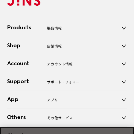
Products
製品情報
メガネ
Shop
店舗情報
サングラス
レンズ
店舗
コンタクトレンズ
Account
アカウント情報
オンラインショップ
老眼鏡
キッズ
マイページ／ログイン
Support
アクセサリー
サポート・フォロー
ログアウト
LINE公式アカウント
お知らせ
App
アプリ
よくあるご質問
ご利用ガイド
JINSアプリ
お問い合わせ
Others
その他サービス
3D WEB試着