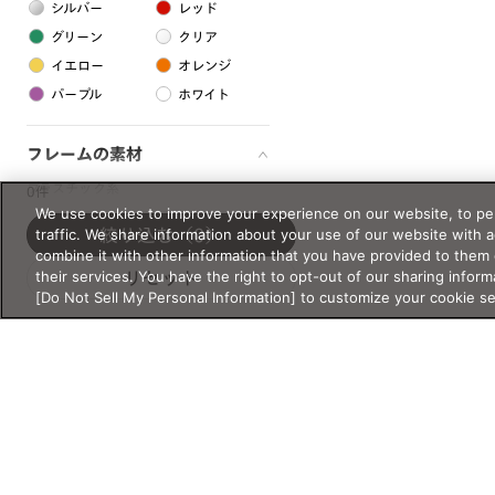
シルバー
レッド
グリーン
クリア
イエロー
オレンジ
パープル
ホワイト
フレームの素材
プラスチック系
0件
We use cookies to improve your experience on our website, to per
樹脂
traffic. We share information about your use of our website with 
絞り込む
（0）
combine it with other information that you have provided to them 
their services. You have the right to opt-out of our sharing inform
リセット
アセテート
[Do Not Sell My Personal Information] to customize your cookie s
サスティナブル素材
セルロイド
金属系
メタル