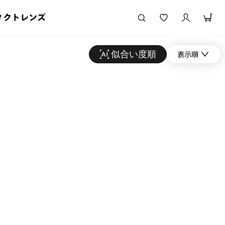
タクトレンズ
似合い度順
表示順