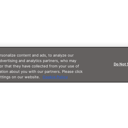
sonalize content and ads, to analyze our
advertising and analytics partners, who may
Do Not 
or that they have collected from your use of
ation about you with our partners. Please click
ettings on our website.
Cookie Policy