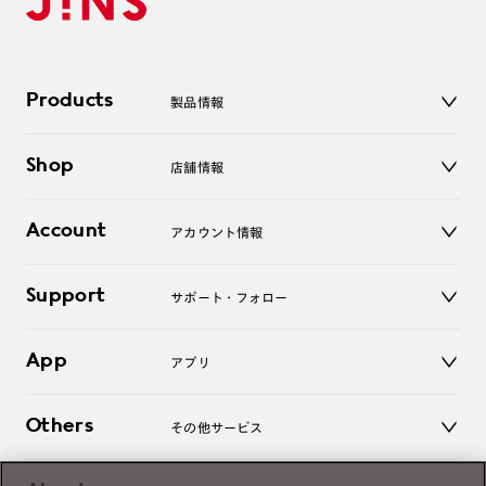
Products
製品情報
メガネ
Shop
店舗情報
サングラス
レンズ
店舗
コンタクトレンズ
Account
アカウント情報
オンラインショップ
老眼鏡
キッズ
マイページ／ログイン
Support
アクセサリー
サポート・フォロー
ログアウト
LINE公式アカウント
お知らせ
App
アプリ
よくあるご質問
ご利用ガイド
JINSアプリ
お問い合わせ
Others
その他サービス
3D WEB試着