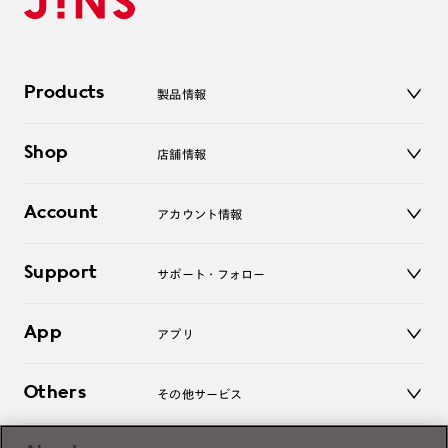
Products
製品情報
メガネ
Shop
店舗情報
サングラス
レンズ
店舗
コンタクトレンズ
Account
アカウント情報
オンラインショップ
老眼鏡
キッズ
マイページ／ログイン
Support
アクセサリー
サポート・フォロー
ログアウト
LINE公式アカウント
お知らせ
App
アプリ
よくあるご質問
ご利用ガイド
JINSアプリ
お問い合わせ
Others
その他サービス
3D WEB試着