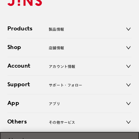
Products
製品情報
メガネ
Shop
店舗情報
サングラス
レンズ
店舗
コンタクトレンズ
Account
アカウント情報
オンラインショップ
老眼鏡
キッズ
マイページ／ログイン
Support
アクセサリー
サポート・フォロー
ログアウト
LINE公式アカウント
お知らせ
App
アプリ
よくあるご質問
ご利用ガイド
JINSアプリ
お問い合わせ
Others
その他サービス
3D WEB試着