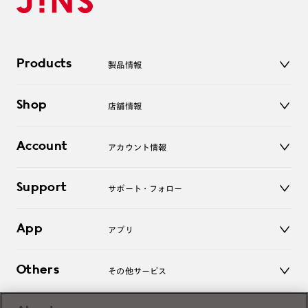
Products
製品情報
メガネ
Shop
店舗情報
サングラス
レンズ
店舗
コンタクトレンズ
Account
アカウント情報
オンラインショップ
老眼鏡
キッズ
マイページ／ログイン
Support
アクセサリー
サポート・フォロー
ログアウト
LINE公式アカウント
お知らせ
App
アプリ
よくあるご質問
ご利用ガイド
JINSアプリ
お問い合わせ
Others
その他サービス
3D WEB試着