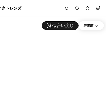
タクトレンズ
似合い度順
表示順