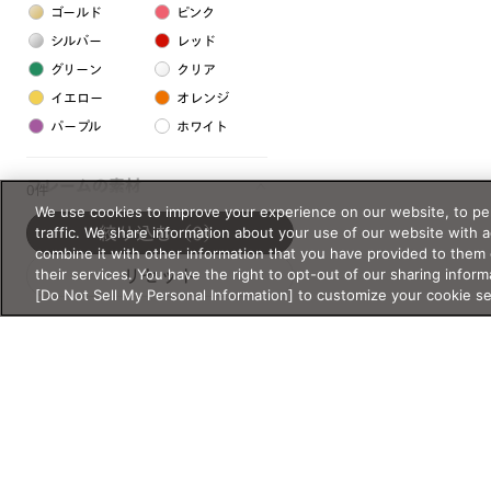
ゴールド
ピンク
シルバー
レッド
グリーン
クリア
イエロー
オレンジ
パープル
ホワイト
フレームの素材
0件
We use cookies to improve your experience on our website, to per
プラスチック系
traffic. We share information about your use of our website with 
絞り込む
（0）
combine it with other information that you have provided to them 
樹脂
their services. You have the right to opt-out of our sharing inform
リセット
[Do Not Sell My Personal Information] to customize your cookie s
アセテート
サスティナブル素材
セルロイド
金属系