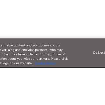
sonalize content and ads, to analyze our
advertising and analytics partners, who may
Do Not 
or that they have collected from your use of
ation about you with our partners. Please click
ettings on our website.
Cookie Policy