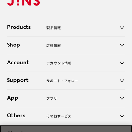
Products
製品情報
メガネ
Shop
店舗情報
サングラス
レンズ
店舗
コンタクトレンズ
Account
アカウント情報
オンラインショップ
老眼鏡
キッズ
マイページ／ログイン
Support
アクセサリー
サポート・フォロー
ログアウト
LINE公式アカウント
お知らせ
App
アプリ
よくあるご質問
ご利用ガイド
JINSアプリ
お問い合わせ
Others
その他サービス
3D WEB試着