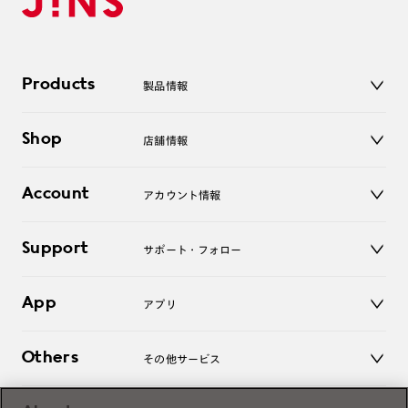
Products
製品情報
メガネ
Shop
店舗情報
サングラス
レンズ
店舗
コンタクトレンズ
Account
アカウント情報
オンラインショップ
老眼鏡
キッズ
マイページ／ログイン
Support
アクセサリー
サポート・フォロー
ログアウト
LINE公式アカウント
お知らせ
App
アプリ
よくあるご質問
ご利用ガイド
JINSアプリ
お問い合わせ
Others
その他サービス
3D WEB試着